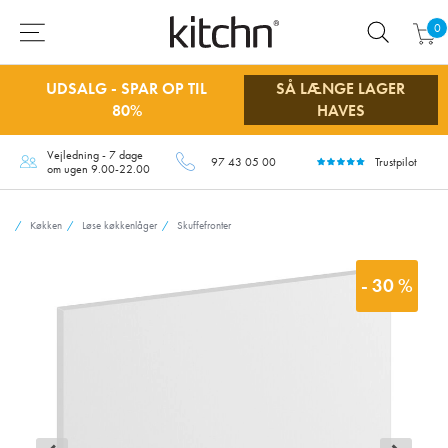
0
UDSALG - SPAR OP TIL
SÅ LÆNGE LAGER
80%
HAVES
Vejledning - 7 dage
97 43 05 00
Trustpilot
om ugen 9.00-22.00
Køkken
Løse køkkenlåger
Skuffefronter
- 30 %