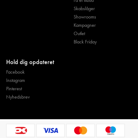
Få et tilbud
Skabslåger
Showrooms
Kampagner
Outlet
Black Friday
Hold dig opdateret
Facebook
Instagram
Pinterest
Nyhedsbrev