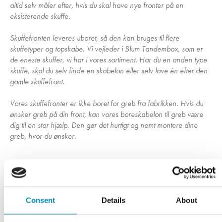
altid selv måler efter, hvis du skal have nye fronter på en
eksisterende skuffe.
Skuffefronten leveres uboret, så den kan bruges til flere
skuffetyper og topskabe. Vi vejleder i Blum Tandembox, som er
de eneste skuffer, vi har i vores sortiment. Har du en anden type
skuffe, skal du selv finde en skabelon eller selv lave én efter den
gamle skuffefront.
Vores skuffefronter er ikke boret for greb fra fabrikken. Hvis du
ønsker greb på din front, kan vores boreskabelon til greb være
dig til en stor hjælp. Den gør det hurtigt og nemt montere dine
greb, hvor du ønsker.
Har du husket?
Consent
Details
About