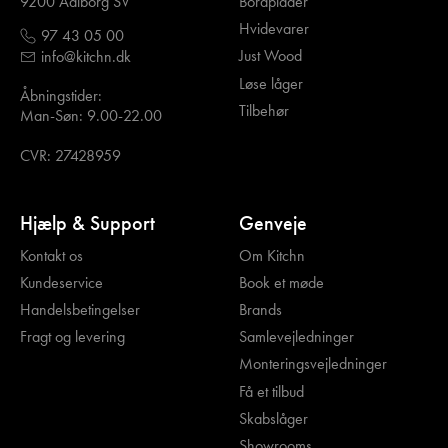
Bordplader
9200 Aalborg SV
Hvidevarer
97 43 05 00
Just Wood
info@kitchn.dk
Løse låger
Åbningstider:
Tilbehør
Man-Søn: 9.00-22.00
CVR: 27428959
Hjælp & Support
Genveje
Kontakt os
Om Kitchn
Kundeservice
Book et møde
Handelsbetingelser
Brands
Fragt og levering
Samlevejledninger
Monteringsvejledninger
Få et tilbud
Skabslåger
Showrooms