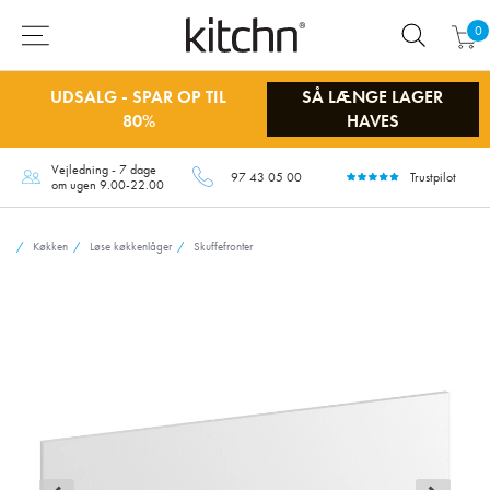
0
UDSALG - SPAR OP TIL
SÅ LÆNGE LAGER
80%
HAVES
Vejledning - 7 dage
97 43 05 00
Trustpilot
om ugen 9.00-22.00
Køkken
Løse køkkenlåger
Skuffefronter