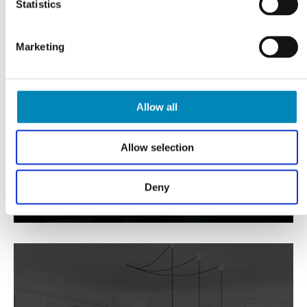
Statistics
Marketing
VI TILBYDER DIG
Professionel rådgivning
LÆS MERE
Allow all
Allow selection
Deny