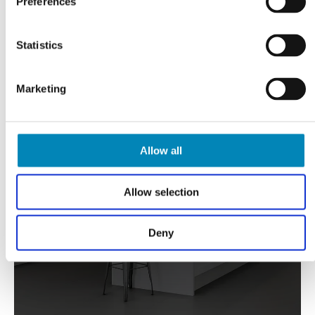
Preferences
Statistics
Marketing
FÅ TEGNET DIT PROJEKT
Gratis tilbud
Allow all
Allow selection
KLIK HER
Deny