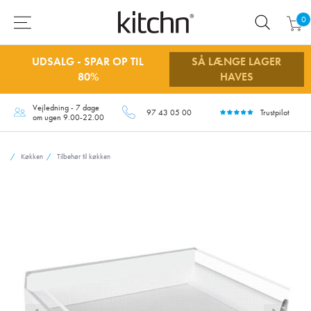
0
UDSALG - SPAR OP TIL
SÅ LÆNGE LAGER
80%
HAVES
Vejledning - 7 dage
97 43 05 00
Trustpilot
om ugen 9.00-22.00
Køkken
Tilbehør til køkken