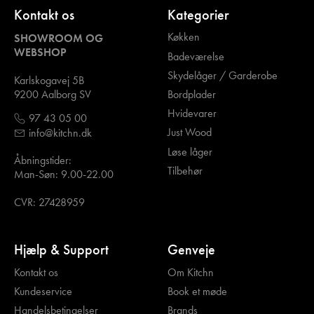
Kontakt os
Kategorier
Køkken
SHOWROOM OG
WEBSHOP
Badeværelse
Skydelåger / Garderobe
Karlskogavej 5B
Bordplader
9200 Aalborg SV
Hvidevarer
97 43 05 00
Just Wood
info@kitchn.dk
Løse låger
Åbningstider:
Tilbehør
Man-Søn: 9.00-22.00
CVR: 27428959
Hjælp & Support
Genveje
Kontakt os
Om Kitchn
Kundeservice
Book et møde
Handelsbetingelser
Brands