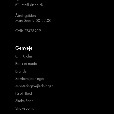
info@kitchn.dk
Åbningstider:
Man-Søn: 9.00-22.00
CVR: 27428959
Genveje
Om Kitchn
Book et møde
Brands
Samlevejledninger
Monteringsvejledninger
Få et tilbud
Skabslåger
Showrooms