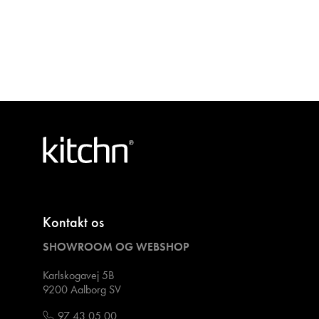
Kontakt os
SHOWROOM OG WEBSHOP
Karlskogavej 5B
9200 Aalborg SV
97 43 05 00