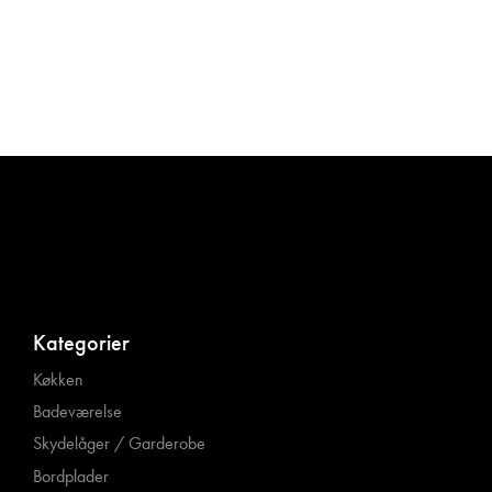
Kategorier
Køkken
Badeværelse
Skydelåger / Garderobe
Bordplader