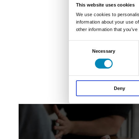
This website uses cookies
We use cookies to personalis
information about your use of
other information that you’ve
Trækasse medium - massiv eg H: 
15 cm D: 32 cm
Consent
DKK 263,20
Necessary
Selection
Deny