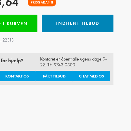
8,64
PRISGARANTI
INDHENT TILBUD
 I KURVEN
_22313
Kontoret er åbent alle ugens dage 9-
 for hjælp?
22. Tlf.
9743 0500
KONTAKT OS
FÅ ET TILBUD
CHAT MED OS