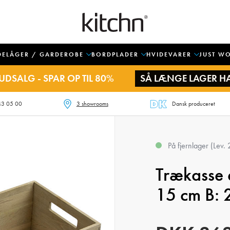
DELÅGER / GARDEROBE
BORDPLADER
HVIDEVARER
JUST W
UDSALG - SPAR OP TIL 80%
SÅ LÆNGE LAGER H
43 05 00
3 showrooms
Dansk produceret
På fjernlager (Lev.
Trækasse e
15 cm B: 