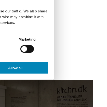
se our traffic. We also share
ers who may combine it with
 services.
e stor - massiv eg H: 15 cm B: 15
cm D: 47 cm
DKK 322,55
Marketing
Allow all