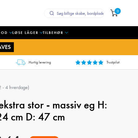
0
OOD
LØSE LÅGER
TILBEHØR
AVES
Hurtig levering
Trustpilot
 2 - 4 hverdage)
kstra stor - massiv eg H:
24 cm D: 47 cm