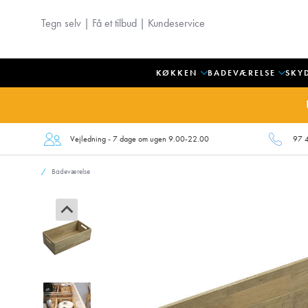
Tegn selv
|
Få et tilbud
|
Kundeservice
KØKKEN
BADEVÆRELSE
SKY
Vejledning - 7 dage om ugen 9.00-22.00
97 
Badeværelse