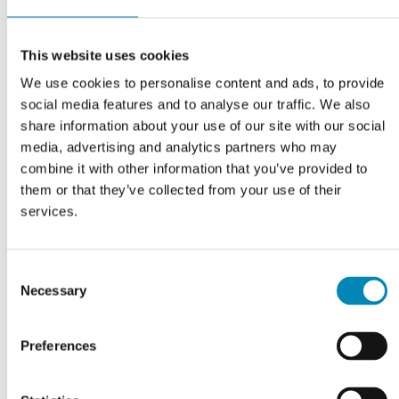
professionel rådgivning til alle processer og beslutninger i dit nye
projekt, så kontakt os endelig! Hos Kitchn.dk er vi stolte af at
kunne tilbyde solide skabe i den bedste kvalitet - produceret i
This website uses cookies
Danmark og leveret direkte til din kantsten uden dyre mellemled.
We use cookies to personalise content and ads, to provide
Sammenligner du prisen og kvaliteten med et tilsvarende IKEA
social media features and to analyse our traffic. We also
skab til vaskemaskinen, eller skabe fra fx. Jysk, Silvan, Bauhaus,
share information about your use of our site with our social
kvik eller HTH, vil du opleve hvordan du får mest for pengene
media, advertising and analytics partners who may
hos Kitchn.
combine it with other information that you’ve provided to
them or that they’ve collected from your use of their
services.
Har du husket?
Consent
Necessary
Selection
Preferences