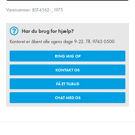
Varenummer:
BST4562-_1975
Har du brug for hjælp?
Kontoret er åbent alle ugens dage 9-22. Tlf.
9743 0500
RING MIG OP
KONTAKT OS
FÅ ET TILBUD
CHAT MED OS