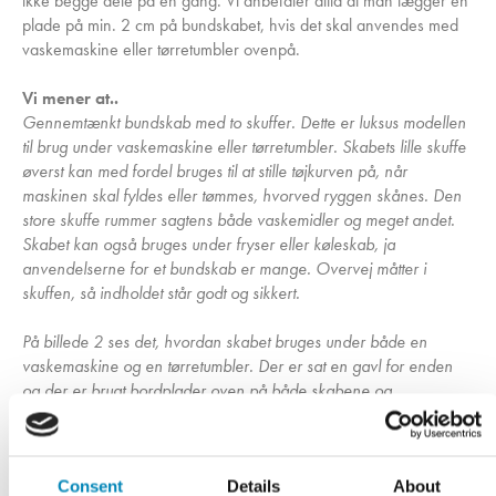
ikke begge dele på én gang. Vi anbefaler altid at man lægger en
plade på min. 2 cm på bundskabet, hvis det skal anvendes med
vaskemaskine eller tørretumbler ovenpå.
Vi mener at..
Gennemtænkt bundskab med to skuffer. Dette er luksus modellen
til brug under vaskemaskine eller tørretumbler. Skabets lille skuffe
øverst kan med fordel bruges til at stille tøjkurven på, når
maskinen skal fyldes eller tømmes, hvorved ryggen skånes. Den
store skuffe rummer sagtens både vaskemidler og meget andet.
Skabet kan også bruges under fryser eller køleskab, ja
anvendelserne for et bundskab er mange. Overvej måtter i
skuffen, så indholdet står godt og sikkert.
På billede 2 ses det, hvordan skabet bruges under både en
vaskemaskine og en tørretumbler. Der er sat en gavl for enden
og der er brugt bordplader oven på både skabene og
maskinerne for at få en klar, rød tråd mellem opstillingen og
resten af bryggerset.
Har du brug for hjælp til en komplet løsning? Hos Kitchn får du
Consent
Details
About