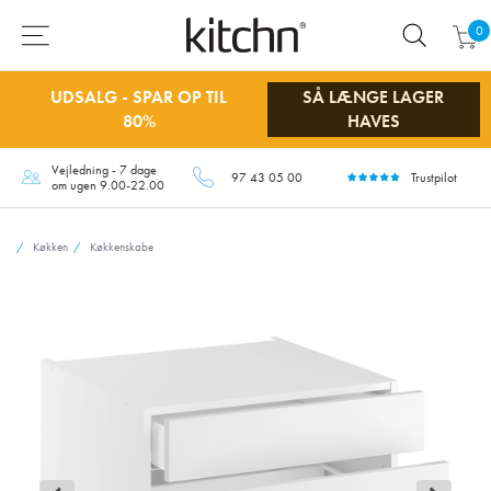
0
UDSALG - SPAR OP TIL
SÅ LÆNGE LAGER
80%
HAVES
Vejledning - 7 dage
97 43 05 00
Trustpilot
om ugen 9.00-22.00
Køkken
Køkkenskabe