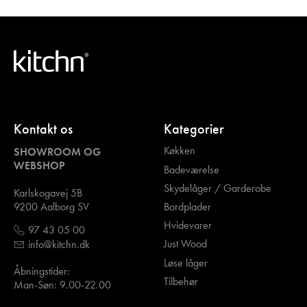
Kontakt os
Kategorier
Køkken
SHOWROOM OG
WEBSHOP
Badeværelse
Skydelåger / Garderobe
Karlskogavej 5B
Bordplader
9200 Aalborg SV
Hvidevarer
97 43 05 00
Just Wood
info@kitchn.dk
Løse låger
Åbningstider:
Tilbehør
Man-Søn: 9.00-22.00