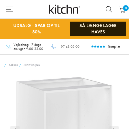
0
UDSALG - SPAR OP TIL
SÅ LÆNGE LAGER
80%
HAVES
Vejledning - 7 dage
97 43 05 00
Trustpilot
om ugen 9.00-22.00
Køkken
Skabskorpus