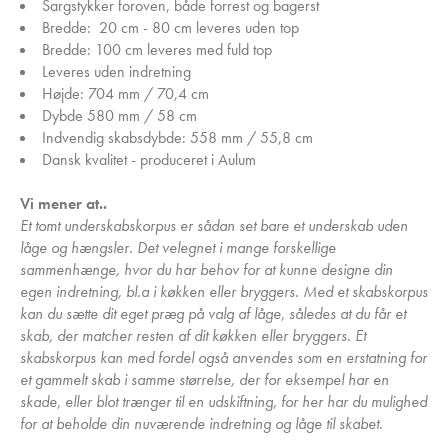
Sargstykker foroven, både forrest og bagerst
Bredde: 20 cm - 80 cm leveres uden top
Bredde: 100 cm leveres med fuld top
Leveres uden indretning
Højde: 704 mm / 70,4 cm
Dybde 580 mm / 58 cm
Indvendig skabsdybde: 558 mm / 55,8 cm
Dansk kvalitet - produceret i Aulum
Vi mener at..
Et tomt underskabskorpus er sådan set bare et underskab uden
låge og hængsler. Det velegnet i mange forskellige
sammenhænge, hvor du har behov for at kunne designe din
egen indretning, bl.a i køkken eller bryggers. Med et skabskorpus
kan du sætte dit eget præg på valg af låge, således at du får et
skab, der matcher resten af dit køkken eller bryggers. Et
skabskorpus kan med fordel også anvendes som en erstatning for
et gammelt skab i samme størrelse, der for eksempel har en
skade, eller blot trænger til en udskiftning, for her har du mulighed
for at beholde din nuværende indretning og låge til skabet.