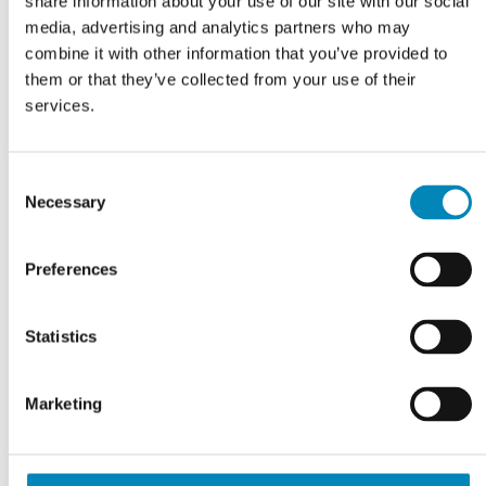
share information about your use of our site with our social
Låge til underskab H: 70 cm
Justerbar sokkelben til
media, advertising and analytics partners who may
køkken H:165-190 mm
combine it with other information that you’ve provided to
DKK 361,13
DKK 26,55
them or that they’ve collected from your use of their
services.
Consent
Necessary
Selection
Preferences
Statistics
Marketing
VI TILBYDER DIG
Professionel rådgivning