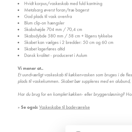
Hvidt korpus/vaskeskab med fuld kantning
Metalsarg øverst foran/træ bagerst
God plads til vask ovenfra
Blum clip-on hængsler
Skabshøjde 704 mm / 70,4 cm
Skabsdybde 580 mm / 58 cm + lågens tykkelse
Skabet kan vælges i 2 bredder: 50 cm og 60 cm
Skabet lagerføres altid
Dansk kvalitet - produceret i Aulum
Vi mener at..
Et uundværligt vaskeskab til køkkenvasken som bruges i de fle
plads til vaskekummen. Skabet bør suppleres med en alubund, 
Har du brug for en komplet køkken- eller bryggersløsning? Hos Ki
»
Se også:
Vaskeskabe til badeværelse