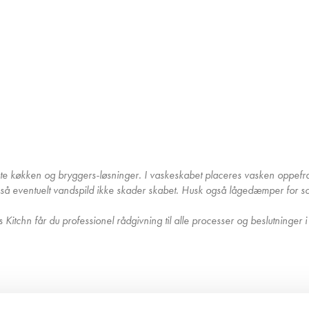
ste køkken og bryggers-løsninger. I vaskeskabet placeres vasken oppefra
så eventuelt vandspild ikke skader skabet. Husk også lågedæmper for so
tchn får du professionel rådgivning til alle processer og beslutninger i 