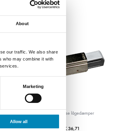
About
se our traffic. We also share
ers who may combine it with
 services.
Marketing
r
Blum soft close lågedæmper
Allow all
DKK 36,71