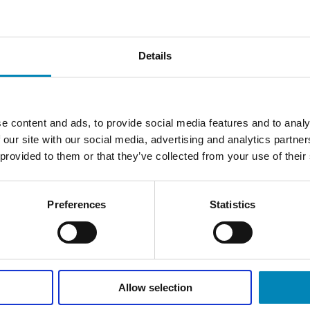
Details
e content and ads, to provide social media features and to analy
 our site with our social media, advertising and analytics partn
 provided to them or that they’ve collected from your use of their
Preferences
Statistics
edt vaskeskab med 2 låger
Vaskeskab med 2 skuffe
DKK 1.550,01
DKK 3.471,60
Allow selection