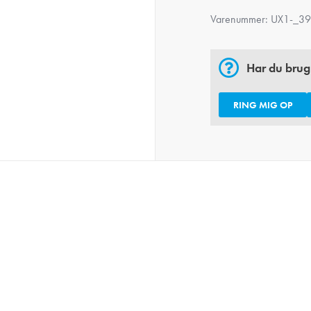
Varenummer:
UX1-_3
Har du brug
RING MIG OP