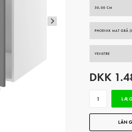
DKK
1.4
LÆG
LÅN G