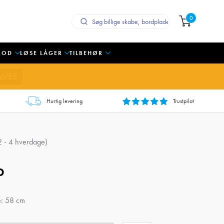
0
OOD
LØSE LÅGER
TILBEHØR
AVES
Hurtig levering
Trustpilot
 2 - 4 hverdage)
b
e: 58 cm