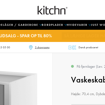
DELÅGER / GARDEROBE
BORDPLADER
HVIDEVARER
JUST W
UDSALG - SPAR OP TIL 80%
SÅ LÆNGE LAGER H
43 05 00
3 showrooms
Dansk produceret
På fjernlager (Lev.
Vaskeska
Højde: 70,4 cm, Dybd