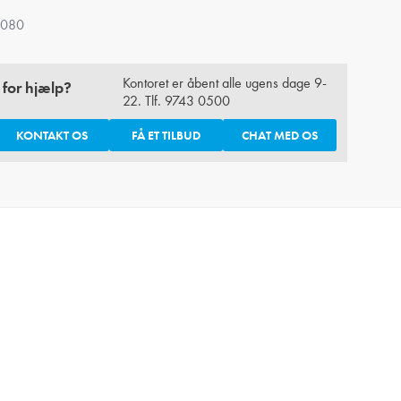
9080
Kontoret er åbent alle ugens dage 9-
 for hjælp?
22. Tlf.
9743 0500
KONTAKT OS
FÅ ET TILBUD
CHAT MED OS