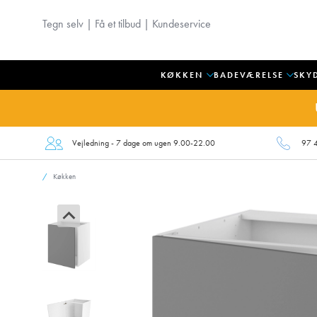
Tegn selv
|
Få et tilbud
|
Kundeservice
KØKKEN
BADEVÆRELSE
SKY
Vejledning - 7 dage om ugen 9.00-22.00
97 
Køkken