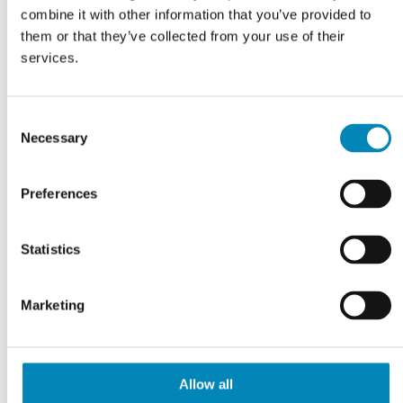
indv. skuffe. H:704 B:600
indv. skuffe. H:704 B:600
combine it with other information that you’ve provided to
D:580
D:580
them or that they’ve collected from your use of their
3.732,30
DKK
3.732,30
DKK
services.
LÆS MERE
LÆS MERE
Consent
På fjernlager
På fjernlager
Necessary
Selection
Preferences
Statistics
Marketing
Allow all