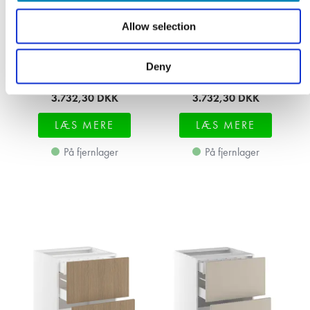
Allow selection
Underskab, 2 skuffer,
Underskab, 2 skuffer,
indv. skuffe. H:704 B:600
indv. skuffe. H:704 B:600
Deny
D:580
D:580
3.732,30
DKK
3.732,30
DKK
LÆS MERE
LÆS MERE
På fjernlager
På fjernlager