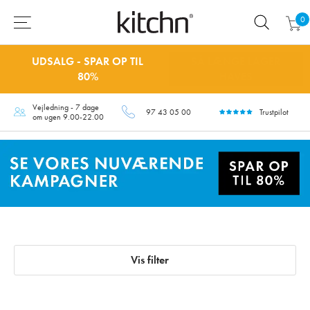
0
UDSALG - SPAR OP TIL
SÅ LÆNGE LAGER
80%
HAVES
Vejledning - 7 dage
97 43 05 00
Trustpilot
om ugen 9.00-22.00
Vis filter