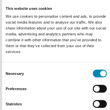
This website uses cookies
Varenummer:
bsas_aeris_dekton
We use cookies to personalise content and ads, to provide
social media features and to analyse our traffic. We also
Har du brug for hjælp?
share information about your use of our site with our social
media, advertising and analytics partners who may
Kontoret er åbent alle ugens dage 9-22. Tlf.
9743 0500
combine it with other information that you’ve provided to
them or that they’ve collected from your use of their
RING MIG OP
services.
KONTAKT OS
Consent
FÅ ET TILBUD
Necessary
Selection
CHAT MED OS
Preferences
Statistics