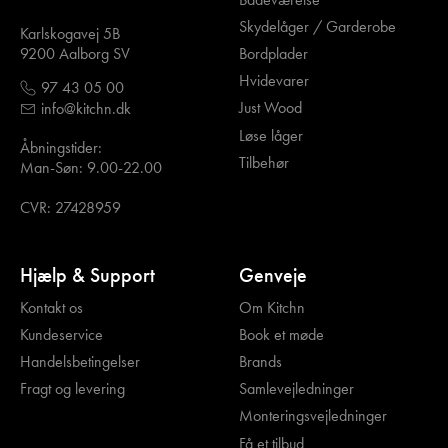
Skydelåger / Garderobe
Karlskogavej 5B
Bordplader
9200 Aalborg SV
Hvidevarer
97 43 05 00
Just Wood
info@kitchn.dk
Løse låger
Åbningstider:
Tilbehør
Man-Søn: 9.00-22.00
CVR: 27428959
Hjælp & Support
Genveje
Kontakt os
Om Kitchn
Kundeservice
Book et møde
Handelsbetingelser
Brands
Fragt og levering
Samlevejledninger
Monteringsvejledninger
Få et tilbud