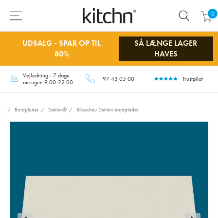
0
UDSALG - SPAR OP TIL
SÅ LÆNGE LAGER
80%
HAVES
Vejledning - 7 dage
97 43 05 00
Trustpilot
om ugen 9.00-22.00
Bordplader
Dekton®
Billeschou Dekton bordplader