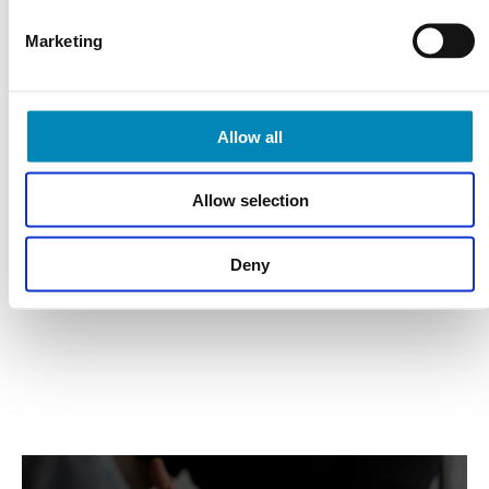
Varebeskrivelse
Marketing
Allow all
Har du husket?
Allow selection
Deny