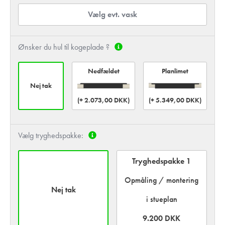
Vælg evt. vask
Ønsker du hul til kogeplade ?
Planlimet
Nedfældet
Nej tak
(+ 2.073,00 DKK)
(+ 5.349,00 DKK)
Vælg tryghedspakke:
Tryghedspakke 1
Opmåling / montering
Nej tak
i stueplan
9.200 DKK