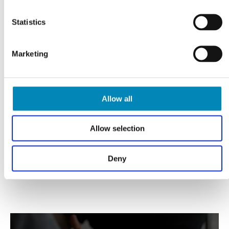
Varebeskrivelse
Statistics
Marketing
Har du husket?
Allow all
Allow selection
Deny