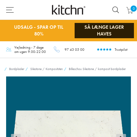
0
UDSALG - SPAR OP TIL
SÅ LÆNGE LAGER
80%
HAVES
Vejledning - 7 dage
97 43 05 00
Trustpilot
om ugen 9.00-22.00
Bordplader
Silestone / Kompositsten
Billeschou Silestone / komposit bordplader