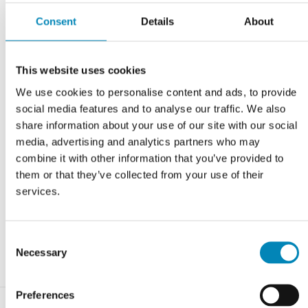
Consent
Details
About
Varenummer:
bsas_ariel_suede_komposit
This website uses cookies
Har du brug for hjælp?
We use cookies to personalise content and ads, to provide
Kontoret er åbent alle ugens dage 9-22. Tlf.
9743 0500
social media features and to analyse our traffic. We also
share information about your use of our site with our social
RING MIG OP
media, advertising and analytics partners who may
combine it with other information that you’ve provided to
KONTAKT OS
them or that they’ve collected from your use of their
services.
FÅ ET TILBUD
CHAT MED OS
Consent
Necessary
Selection
Preferences