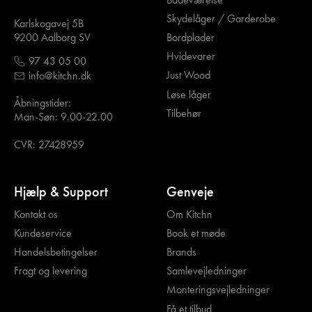
Skydelåger / Garderobe
Karlskogavej 5B
Bordplader
9200 Aalborg SV
Hvidevarer
97 43 05 00
Just Wood
info@kitchn.dk
Løse låger
Åbningstider:
Tilbehør
Man-Søn: 9.00-22.00
CVR: 27428959
Hjælp & Support
Genveje
Kontakt os
Om Kitchn
Kundeservice
Book et møde
Handelsbetingelser
Brands
Fragt og levering
Samlevejledninger
Monteringsvejledninger
Få et tilbud