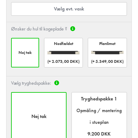
Vælg evt. vask
Ønsker du hul til kogeplade ?
Planlimet
Nedfældet
Nej tak
(+ 2.073,00 DKK)
(+ 5.349,00 DKK)
Vælg tryghedspakke:
Tryghedspakke 1
Opmåling / montering
Nej tak
i stueplan
9.200 DKK