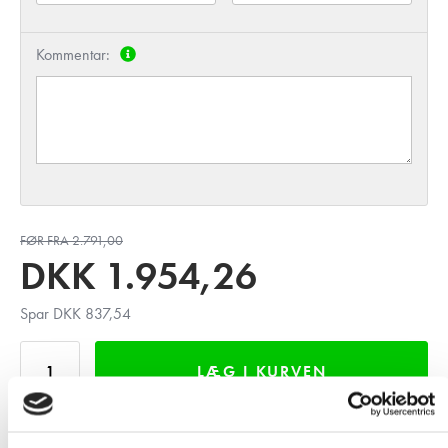
Kommentar:
FØR FRA 2.791,00
DKK
1.954,26
Spar DKK 837,54
LÆG I KURVEN
INDHENT TILBUD