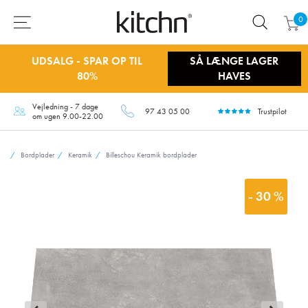
0
UDSALG - SPAR OP TIL
SÅ LÆNGE LAGER
80%
HAVES
Vejledning - 7 dage
97 43 05 00
Trustpilot
om ugen 9.00-22.00
Bordplader
Keramik
Billeschou Keramik bordplader
- 30 %