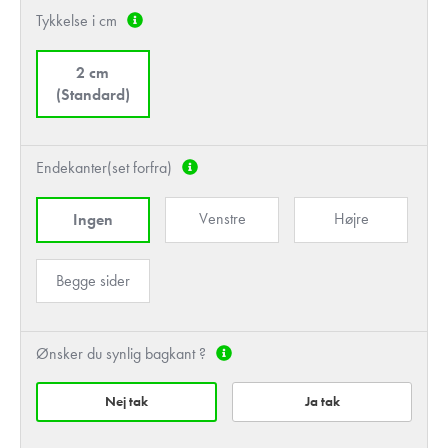
Tykkelse i cm
2 cm
(Standard)
Endekanter(set forfra)
Venstre
Højre
Ingen
Begge sider
Ønsker du synlig bagkant ?
Nej tak
Ja tak