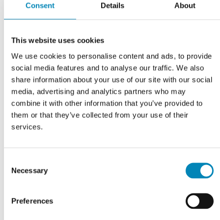
Consent
Details
About
LÅN GRATIS VAREPRØVE - MOD DEPOSITUM
This website uses cookies
We use cookies to personalise content and ads, to provide
Varenummer:
bsas_basicplus_new_york_mat_neolith_keramik
social media features and to analyse our traffic. We also
share information about your use of our site with our social
media, advertising and analytics partners who may
Har du brug for hjælp?
combine it with other information that you’ve provided to
them or that they’ve collected from your use of their
Kontoret er åbent alle ugens dage 9-22. Tlf.
9743 0500
services.
RING MIG OP
Consent
KONTAKT OS
Necessary
Selection
FÅ ET TILBUD
Preferences
CHAT MED OS