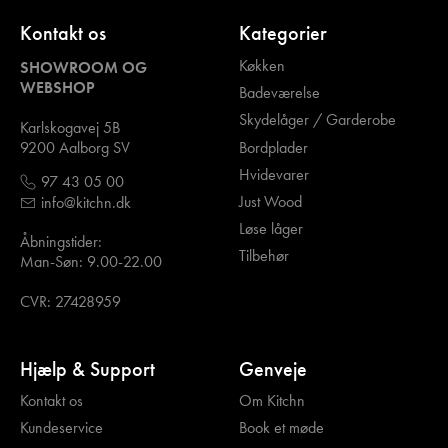
Kontakt os
Kategorier
Køkken
SHOWROOM OG
WEBSHOP
Badeværelse
Skydelåger / Garderobe
Karlskogavej 5B
Bordplader
9200 Aalborg SV
Hvidevarer
97 43 05 00
Just Wood
info@kitchn.dk
Løse låger
Åbningstider:
Tilbehør
Man-Søn: 9.00-22.00
CVR: 27428959
Hjælp & Support
Genveje
Kontakt os
Om Kitchn
Kundeservice
Book et møde