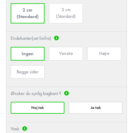
3 cm
2 cm
(Standard)
(Standard)
Endekanter(set forfra)
Venstre
Højre
Ingen
Begge sider
Ønsker du synlig bagkant ?
Nej tak
Ja tak
Vask