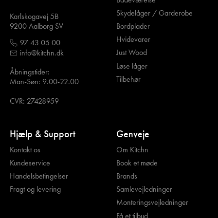
Skydelåger / Garderobe
Karlskogavej 5B
Bordplader
9200 Aalborg SV
Hvidevarer
97 43 05 00
Just Wood
info@kitchn.dk
Løse låger
Åbningstider:
Tilbehør
Man-Søn: 9.00-22.00
CVR: 27428959
Hjælp & Support
Genveje
Kontakt os
Om Kitchn
Kundeservice
Book et møde
Handelsbetingelser
Brands
Fragt og levering
Samlevejledninger
Monteringsvejledninger
Få et tilbud