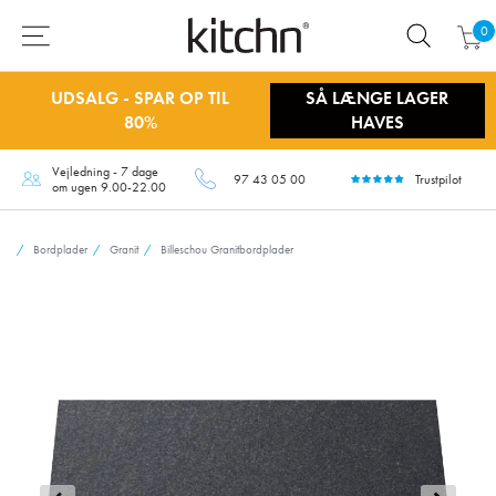
0
UDSALG - SPAR OP TIL
SÅ LÆNGE LAGER
80%
HAVES
Vejledning - 7 dage
97 43 05 00
Trustpilot
om ugen 9.00-22.00
Bordplader
Granit
Billeschou Granitbordplader