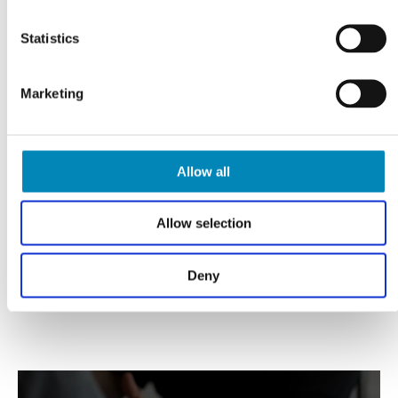
Varebeskrivelse
Statistics
Marketing
Har du husket?
Allow all
Allow selection
Deny