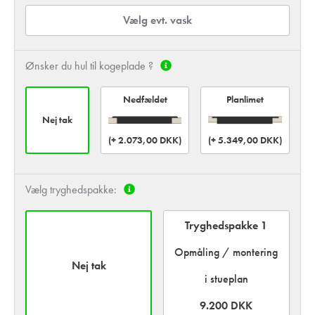
Vælg evt. vask
Ønsker du hul til kogeplade ?
Planlimet
Nedfældet
Nej tak
(+ 2.073,00 DKK)
(+ 5.349,00 DKK)
Vælg tryghedspakke:
Tryghedspakke 1
Opmåling / montering
Nej tak
i stueplan
9.200 DKK