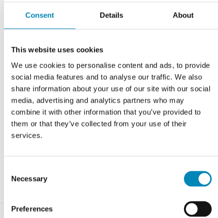
Consent
Details
About
Varenummer:
bsas_blå_rønne_finslebet_granit
This website uses cookies
Har du brug for hjælp?
We use cookies to personalise content and ads, to provide
Kontoret er åbent alle ugens dage 9-22. Tlf.
9743 0500
social media features and to analyse our traffic. We also
share information about your use of our site with our social
RING MIG OP
media, advertising and analytics partners who may
combine it with other information that you’ve provided to
KONTAKT OS
them or that they’ve collected from your use of their
services.
FÅ ET TILBUD
CHAT MED OS
Consent
Necessary
Selection
Preferences