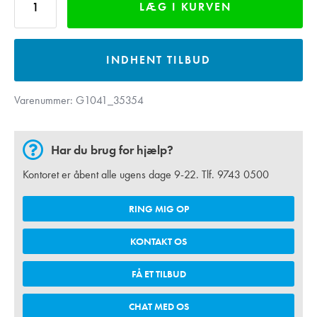
LÆG I KURVEN
INDHENT TILBUD
Varenummer:
G1041_35354
Har du brug for hjælp?
Kontoret er åbent alle ugens dage 9-22. Tlf.
9743 0500
RING MIG OP
KONTAKT OS
FÅ ET TILBUD
CHAT MED OS