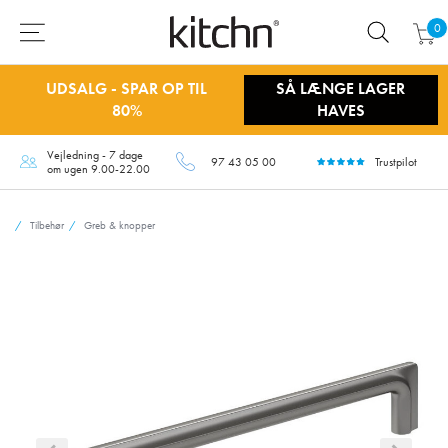
0
UDSALG - SPAR OP TIL
SÅ LÆNGE LAGER
80%
HAVES
Vejledning - 7 dage
97 43 05 00
Trustpilot
om ugen 9.00-22.00
Tilbehør
Greb & knopper