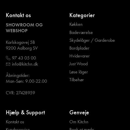
Kontakt os
Kategorier
Køkken
SHOWROOM OG
WEBSHOP
Badeværelse
Skydelåger / Garderobe
Karlskogavej 5B
Bordplader
9200 Aalborg SV
Hvidevarer
97 43 05 00
Just Wood
info@kitchn.dk
Løse låger
Åbningstider:
Tilbehør
Man-Søn: 9.00-22.00
CVR: 27428959
Hjælp & Support
Genveje
Kontakt os
Om Kitchn
Kundeservice
Book et møde