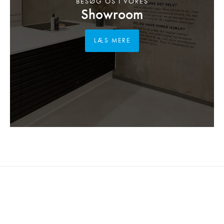
BESØG OS I VORES
Showroom
LÆS MERE