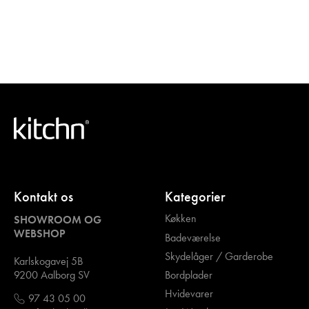
Kontakt os
Kategorier
Køkken
SHOWROOM OG
WEBSHOP
Badeværelse
Skydelåger / Garderobe
Karlskogavej 5B
Bordplader
9200 Aalborg SV
Hvidevarer
97 43 05 00