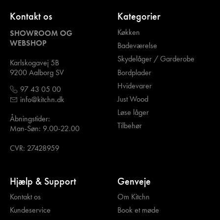
Kontakt os
Kategorier
Køkken
SHOWROOM OG
WEBSHOP
Badeværelse
Skydelåger / Garderobe
Karlskogavej 5B
Bordplader
9200 Aalborg SV
Hvidevarer
97 43 05 00
Just Wood
info@kitchn.dk
Løse låger
Åbningstider:
Tilbehør
Man-Søn: 9.00-22.00
CVR: 27428959
Hjælp & Support
Genveje
Kontakt os
Om Kitchn
Kundeservice
Book et møde