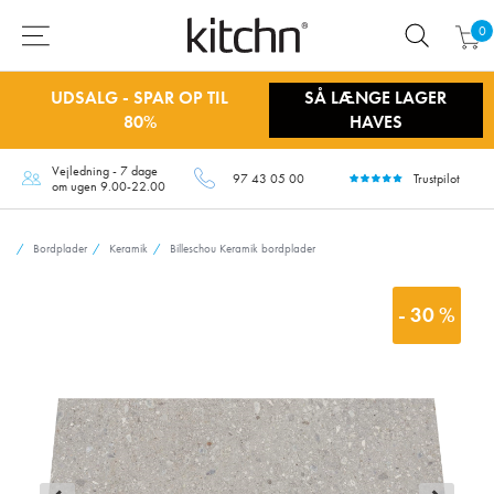
0
UDSALG - SPAR OP TIL
SÅ LÆNGE LAGER
80%
HAVES
Vejledning - 7 dage
97 43 05 00
Trustpilot
om ugen 9.00-22.00
Bordplader
Keramik
Billeschou Keramik bordplader
- 30 %