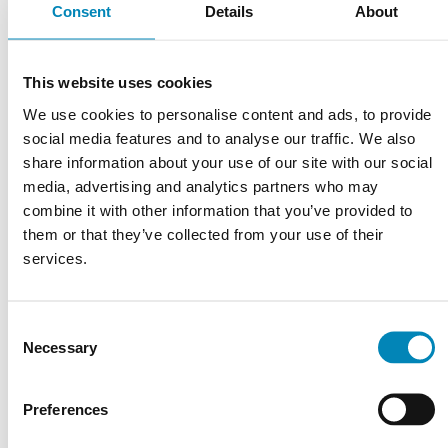
Consent
Details
About
LÅN GRATIS VAREPRØVE - MOD DEPOSITUM
This website uses cookies
We use cookies to personalise content and ads, to provide
Varenummer:
bsas_ceppo_di_grey_mat_marazzi_keramik
social media features and to analyse our traffic. We also
share information about your use of our site with our social
media, advertising and analytics partners who may
Har du brug for hjælp?
combine it with other information that you’ve provided to
them or that they’ve collected from your use of their
Kontoret er åbent alle ugens dage 9-22. Tlf.
9743 0500
services.
RING MIG OP
Consent
KONTAKT OS
Necessary
Selection
FÅ ET TILBUD
Preferences
CHAT MED OS