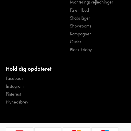
Monteringsvejledninger
Få et tilbud
Skabslåger
Showrooms
Kampagner
Outlet
Black Friday
Hold dig opdateret
Facebook
Instagram
Pinterest
Nyhedsbrev