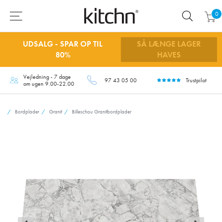
0
UDSALG - SPAR OP TIL
SÅ LÆNGE LAGER
80%
HAVES
Vejledning - 7 dage
97 43 05 00
Trustpilot
om ugen 9.00-22.00
Bordplader
Granit
Billeschou Granitbordplader