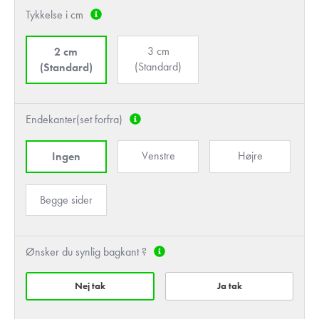
Tykkelse i cm
3 cm
2 cm
(Standard)
(Standard)
Endekanter(set forfra)
Venstre
Højre
Ingen
Begge sider
Ønsker du synlig bagkant ?
Nej tak
Ja tak