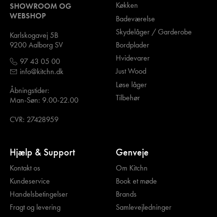
Køkken
SHOWROOM OG
WEBSHOP
Badeværelse
Skydelåger / Garderobe
Karlskogavej 5B
Bordplader
9200 Aalborg SV
Hvidevarer
97 43 05 00
Just Wood
info@kitchn.dk
Løse låger
Åbningstider:
Tilbehør
Man-Søn: 9.00-22.00
CVR: 27428959
Hjælp & Support
Genveje
Kontakt os
Om Kitchn
Kundeservice
Book et møde
Handelsbetingelser
Brands
Fragt og levering
Samlevejledninger