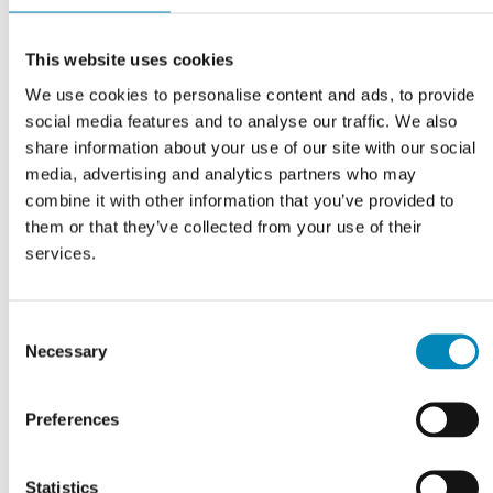
LÅN GRATIS VAREPRØVE - MOD DEPOSITUM
This website uses cookies
Varenummer:
bsas_dolomiti_super_white_poleret_granit
We use cookies to personalise content and ads, to provide
social media features and to analyse our traffic. We also
share information about your use of our site with our social
Har du brug for hjælp?
media, advertising and analytics partners who may
combine it with other information that you’ve provided to
Kontoret er åbent alle ugens dage 9-22. Tlf.
9743 0500
them or that they’ve collected from your use of their
services.
RING MIG OP
KONTAKT OS
Consent
Necessary
Selection
FÅ ET TILBUD
CHAT MED OS
Preferences
Statistics