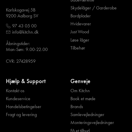
Skydelåger / Garderobe
Karlskogavej 5B
Bordplader
9200 Aalborg SV
Hvidevarer
97 43 05 00
Just Wood
info@kitchn.dk
Løse låger
Åbningstider:
Tilbehør
Man-Søn: 9.00-22.00
CVR: 27428959
Hjælp & Support
Genveje
Kontakt os
Om Kitchn
Kundeservice
Book et møde
Handelsbetingelser
Brands
Fragt og levering
Samlevejledninger
Monteringsvejledninger
Få et tilbud