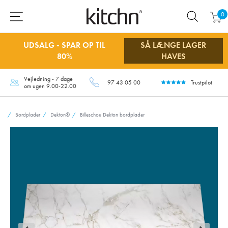
0
UDSALG - SPAR OP TIL
SÅ LÆNGE LAGER
80%
HAVES
Vejledning - 7 dage
97 43 05 00
Trustpilot
om ugen 9.00-22.00
Bordplader
Dekton®
Billeschou Dekton bordplader