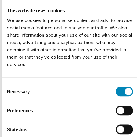
This website uses cookies
Varenummer:
bsas_entzo_dekton
We use cookies to personalise content and ads, to provide
social media features and to analyse our traffic. We also
Har du brug for hjælp?
share information about your use of our site with our social
media, advertising and analytics partners who may
Kontoret er åbent alle ugens dage 9-22. Tlf.
9743 0500
combine it with other information that you’ve provided to
them or that they’ve collected from your use of their
RING MIG OP
services.
KONTAKT OS
Consent
FÅ ET TILBUD
Necessary
Selection
CHAT MED OS
Preferences
Statistics