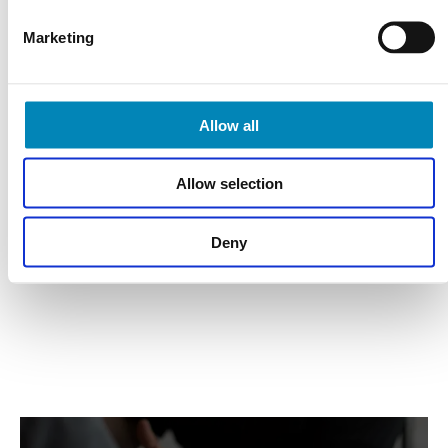
Varebeskrivelse
Marketing
Allow all
Har du husket?
Allow selection
Deny