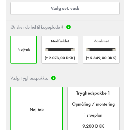
Vælg evt. vask
Ønsker du hul til kogeplade ?
Planlimet
Nedfældet
Nej tak
(+ 2.073,00 DKK)
(+ 5.349,00 DKK)
Vælg tryghedspakke:
Tryghedspakke 1
Opmåling / montering
Nej tak
i stueplan
9.200 DKK