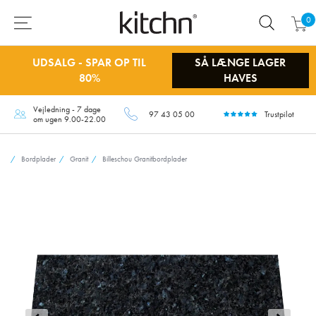
0
UDSALG - SPAR OP TIL
SÅ LÆNGE LAGER
80%
HAVES
Vejledning - 7 dage
97 43 05 00
Trustpilot
om ugen 9.00-22.00
Bordplader
Granit
Billeschou Granitbordplader