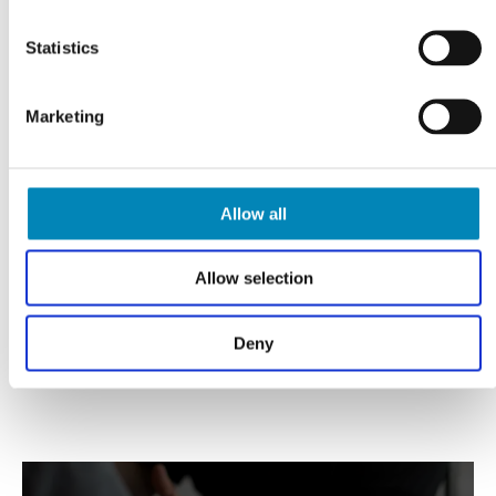
Varebeskrivelse
Statistics
Marketing
Har du husket?
Allow all
Allow selection
Deny