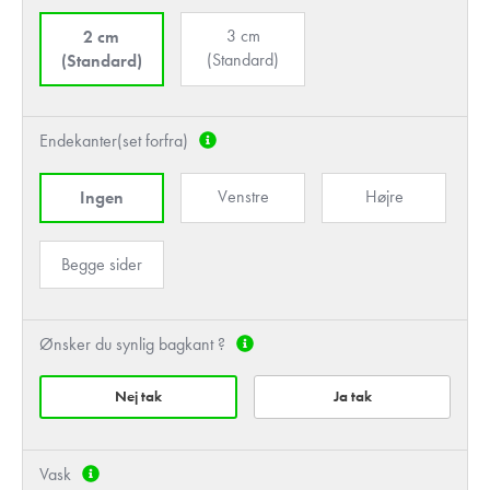
3 cm
2 cm
(Standard)
(Standard)
Endekanter(set forfra)
Venstre
Højre
Ingen
Begge sider
Ønsker du synlig bagkant ?
Nej tak
Ja tak
Vask