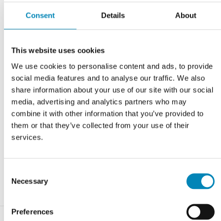
Consent
Details
About
Varenummer:
bsas_lys_labrador_poleret_granit
This website uses cookies
Har du brug for hjælp?
We use cookies to personalise content and ads, to provide
Kontoret er åbent alle ugens dage 9-22. Tlf.
9743 0500
social media features and to analyse our traffic. We also
share information about your use of our site with our social
RING MIG OP
media, advertising and analytics partners who may
combine it with other information that you’ve provided to
KONTAKT OS
them or that they’ve collected from your use of their
services.
FÅ ET TILBUD
CHAT MED OS
Consent
Necessary
Selection
Preferences