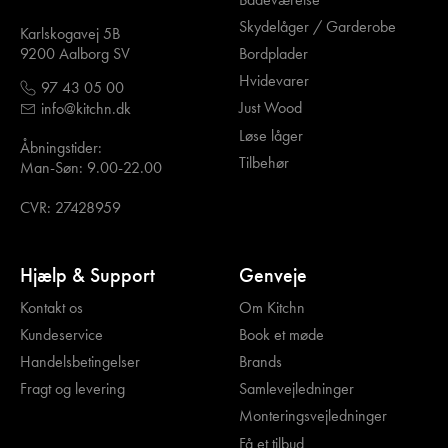
Skydelåger / Garderobe
Karlskogavej 5B
Bordplader
9200 Aalborg SV
Hvidevarer
97 43 05 00
Just Wood
info@kitchn.dk
Løse låger
Åbningstider:
Tilbehør
Man-Søn: 9.00-22.00
CVR: 27428959
Hjælp & Support
Genveje
Kontakt os
Om Kitchn
Kundeservice
Book et møde
Handelsbetingelser
Brands
Fragt og levering
Samlevejledninger
Monteringsvejledninger
Få et tilbud