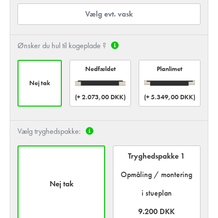
Vælg evt. vask
Ønsker du hul til kogeplade ?
Planlimet
Nedfældet
Nej tak
(+ 2.073,00 DKK)
(+ 5.349,00 DKK)
Vælg tryghedspakke:
Tryghedspakke 1
Opmåling / montering
Nej tak
i stueplan
9.200 DKK