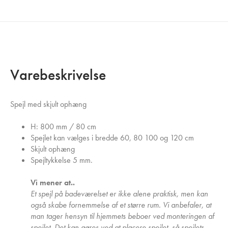
Varebeskrivelse
Spejl med skjult ophæng
H: 800 mm / 80 cm
Spejlet kan vælges i bredde 60, 80 100 og 120 cm
Skjult ophæng
Spejltykkelse 5 mm.
Vi mener at..
Et spejl på badeværelset er ikke alene praktisk, men kan
også skabe fornemmelse af et større rum. Vi anbefaler, at
man tager hensyn til hjemmets beboer ved monteringen af
spejlet. Det kan gøres ved at placere spejlet, så spejlets