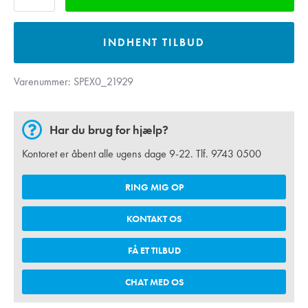
INDHENT TILBUD
Varenummer:
SPEX0_21929
Har du brug for hjælp?
Kontoret er åbent alle ugens dage 9-22. Tlf.
9743 0500
RING MIG OP
KONTAKT OS
FÅ ET TILBUD
CHAT MED OS