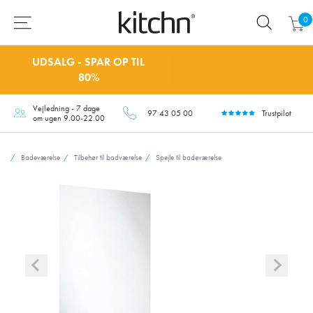
0
UDSALG - SPAR OP TIL
SÅ LÆNGE LAGER
80%
HAVES
Vejledning - 7 dage
97 43 05 00
Trustpilot
om ugen 9.00-22.00
Badeværelse
Tilbehør til badværelse
Spejle til badeværelse