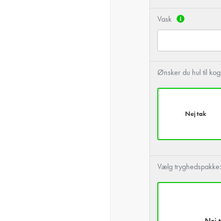
Vask
Ønsker du hul til ko
Nej tak
Vælg tryghedspakke
Nej 