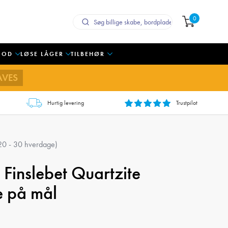
0
OOD
LØSE LÅGER
TILBEHØR
AVES
Hurtig levering
Trustpilot
 20 - 30 hverdage)
 Finslebet Quartzite
 på mål