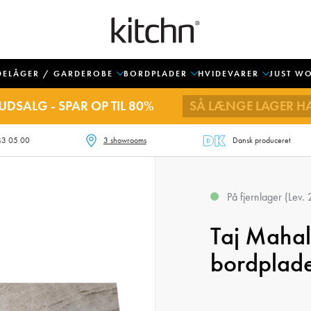
DELÅGER / GARDEROBE
BORDPLADER
HVIDEVARER
JUST W
UDSALG - SPAR OP TIL 80%
SÅ LÆNGE LAGER H
43 05 00
3 showrooms
Dansk produceret
På fjernlager (Lev.
Taj Mahal
bordplade