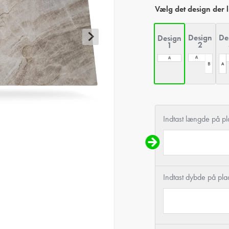
Vælg det design der 
Design
De
Design
2
1
Indtast længde på p
Indtast dybde på pla