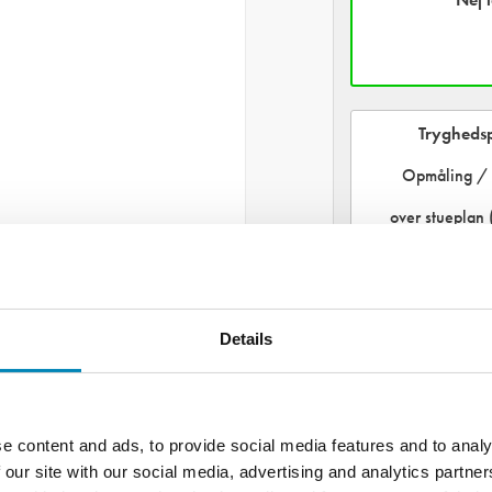
Trygheds
Opmåling / 
over stueplan 
12.125
Trygheds
Details
Montering 
over stueplan 
e content and ads, to provide social media features and to analy
9.075
 our site with our social media, advertising and analytics partn