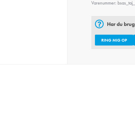
Varenummer:
bsas_taj_
Har du brug
RING MIG OP