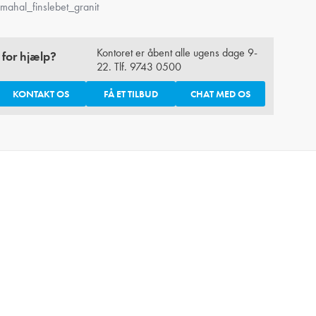
mahal_finslebet_granit
Kontoret er åbent alle ugens dage 9-
 for hjælp?
22. Tlf.
9743 0500
KONTAKT OS
FÅ ET TILBUD
CHAT MED OS