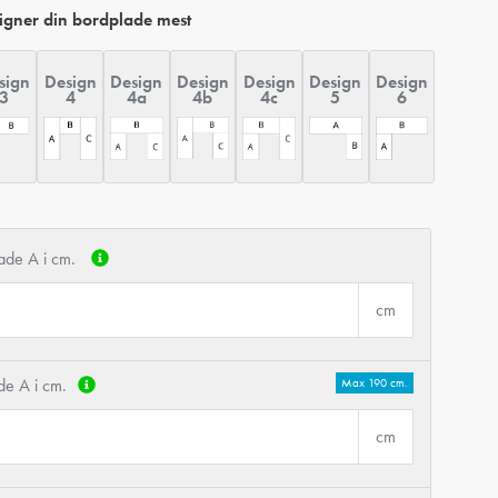
ligner din bordplade mest
sign
Design
Design
Design
Design
Design
Design
3
4
4a
4c
5
6
4b
lade A i cm.
cm
de A i cm.
Max 190 cm.
cm