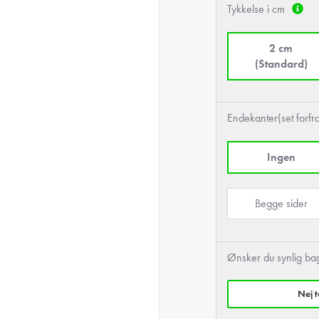
Tykkelse i cm
2 cm
(Standard)
Endekanter(set forfr
Ingen
Begge sider
Ønsker du synlig ba
Nej 