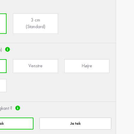
3 cm
(Standard)
a)
Venstre
Højre
gkant ?
tak
Ja tak