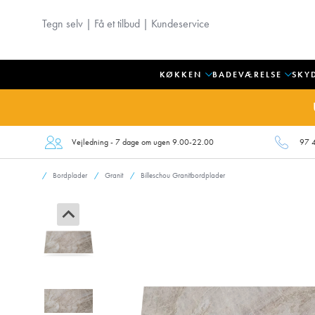
Tegn selv
|
Få et tilbud
|
Kundeservice
KØKKEN
BADEVÆRELSE
SKY
Vejledning - 7 dage om ugen 9.00-22.00
97 
Bordplader
Granit
Billeschou Granitbordplader