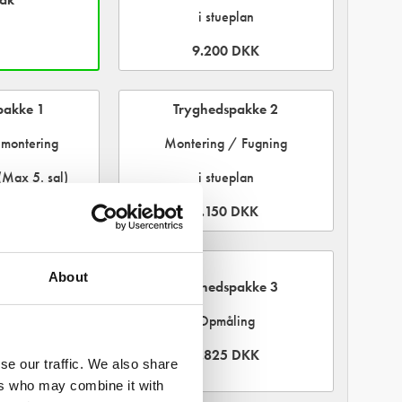
i stueplan
9.200 DKK
pakke 1
Tryghedspakke 2
montering
Montering / Fugning
(Max 5. sal)
i stueplan
 DKK
6.150 DKK
pakke 2
About
Tryghedspakke 3
/ Fugning
Opmåling
(Max 5. sal)
3.825 DKK
se our traffic. We also share
 DKK
ers who may combine it with