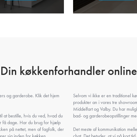
Din køkkenforhandler online
gers og garderobe. Klik det hjem
Selvom vi ikke er en traditionel 
produkter an i vores tre showro
Middelfart og Valby. Du har muli
l at bestille, hvis du ved, hvad du
bad- og garderobeopstillinger med
r få dage. Har du brug for hjælp
ken på nettet, men af fagfolk, der
Det meste af kommunikation mellem
ører sig inden for køkken,
chat. Det betyder, at vi på kort tid