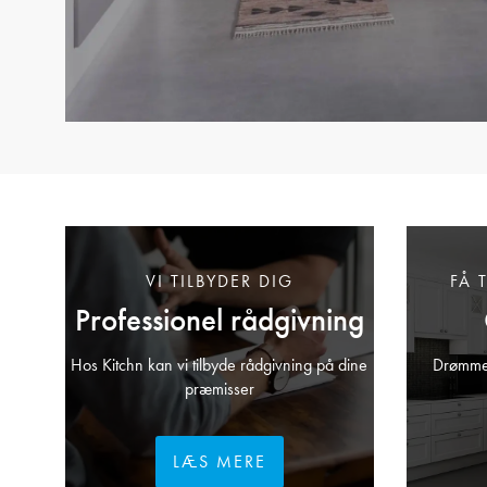
VI TILBYDER DIG
FÅ 
Professionel rådgivning
Hos Kitchn kan vi tilbyde rådgivning på dine
Drømmer
præmisser
LÆS MERE