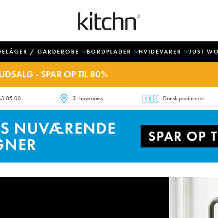
DELÅGER / GARDEROBE
BORDPLADER
HVIDEVARER
JUST W
UDSALG - SPAR OP TIL 80%
SÅ LÆNGE LAGER H
43 05 00
3 showrooms
Dansk produceret