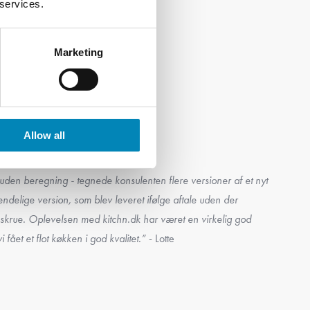
 services.
Marketing
Allow all
kunder
uden beregning - tegnede konsulenten flere versioner af et nyt
ndelige version, som blev leveret ifølge aftale uden der
krue. Oplevelsen med kitchn.dk har været en virkelig god
 fået et flot køkken i god kvalitet.”
- Lotte