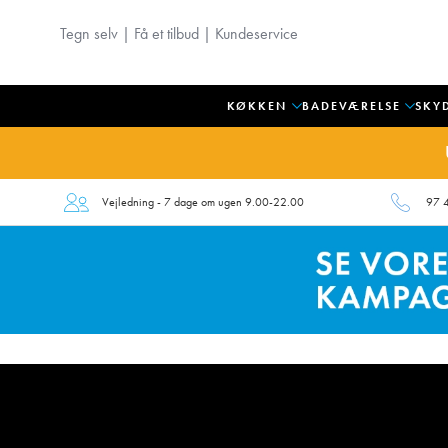
Tegn selv
|
Få et tilbud
|
Kundeservice
KØKKEN
BADEVÆRELSE
SKY
Vejledning - 7 dage om ugen 9.00-22.00
97 