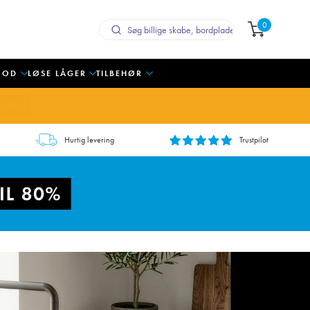
0
OOD
LØSE LÅGER
TILBEHØR
AVES
Hurtig levering
Trustpilot