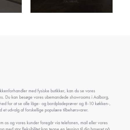
køkkenforhandler med fysiske butikker, kan du se vores
oms. Du kan besøge vores ubemandede showrooms i Aalborg,
ghed for at se alle låge- og bordpladeprøver og 8-10 køkken-,
 et udvalg af forskellige populære tilbehørsvarer.
 os og vores kunder foregår via telefonen, mail eller vores
 og med stor fleksibilitet kan tegne en løsning til dig baseret på