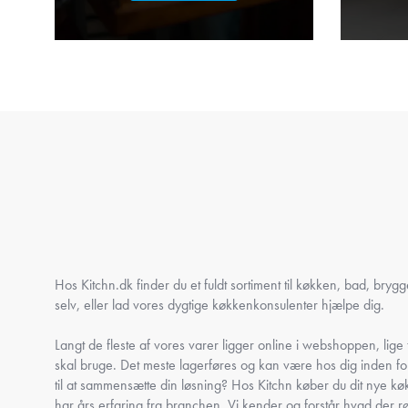
Hos Kitchn.dk finder du et fuldt sortiment til køkken, bad, bryg
selv, eller lad vores dygtige køkkenkonsulenter hjælpe dig.
Langt de fleste af vores varer ligger online i webshoppen, lige ti
skal bruge. Det meste lagerføres og kan være hos dig inden fo
til at sammensætte din løsning? Hos Kitchn køber du dit nye køk
har års erfaring fra branchen. Vi kender og forstår hvad der r