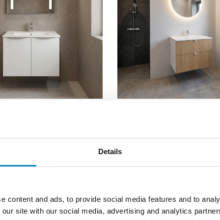
sæt B:81 cm med 2 låger
Badsæt i 82 cm fra Kitchn med
ælg mellem 8 modeller
Nordisk Eg Front
DKK 3.188,90
DKK 4.890,63
Details
e content and ads, to provide social media features and to analy
 our site with our social media, advertising and analytics partn