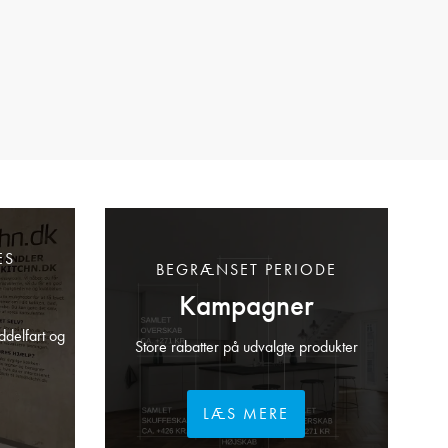
ES
BEGRÆNSET PERIODE
Kampagner
ddelfart og
Store rabatter på udvalgte produkter
LÆS MERE