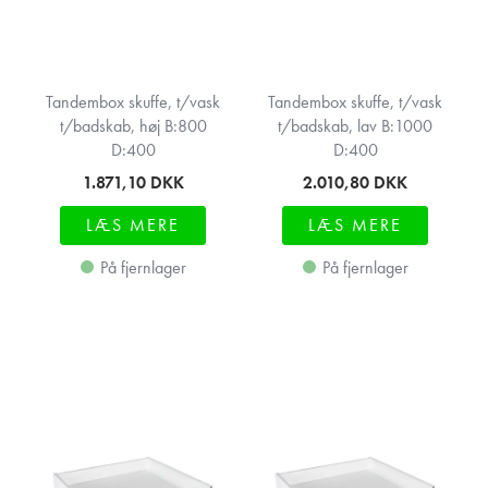
Tandembox skuffe, t/vask
Tandembox skuffe, t/vask
t/badskab, høj B:800
t/badskab, lav B:1000
D:400
D:400
1.871,10
DKK
2.010,80
DKK
LÆS MERE
LÆS MERE
På fjernlager
På fjernlager