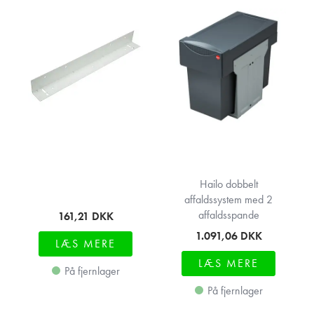
Hailo dobbelt
affaldssystem med 2
affaldsspande
161,21
DKK
1.091,06
DKK
LÆS MERE
LÆS MERE
På fjernlager
På fjernlager