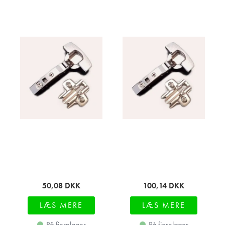
50,08
DKK
100,14
DKK
LÆS MERE
LÆS MERE
På fjernlager
På fjernlager