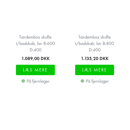
Tandembox skuffe
Tandembox skuffe
t/badskab, lav B:600
t/badskab, lav B:800
D:400
D:400
1.089,00
DKK
1.135,20
DKK
LÆS MERE
LÆS MERE
På fjernlager
På fjernlager