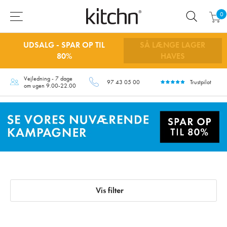
0
UDSALG - SPAR OP TIL
SÅ LÆNGE LAGER
80%
HAVES
Vejledning - 7 dage
97 43 05 00
Trustpilot
om ugen 9.00-22.00
Vis filter