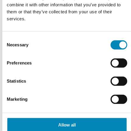
combine it with other information that you’ve provided to
them or that they’ve collected from your use of their
services.
Consent
Necessary
Selection
392,01
DKK
327,61
DKK
Preferences
LÆS MERE
LÆS MERE
Ikke på lager
På fjernlager
Statistics
Marketing
Allow all