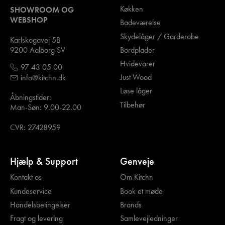
Køkken
SHOWROOM OG
WEBSHOP
Badeværelse
Skydelåger / Garderobe
Karlskogavej 5B
Bordplader
9200 Aalborg SV
Hvidevarer
97 43 05 00
Just Wood
info@kitchn.dk
Løse låger
Åbningstider:
Tilbehør
Man-Søn: 9.00-22.00
CVR: 27428959
Hjælp & Support
Genveje
Kontakt os
Om Kitchn
Kundeservice
Book et møde
Handelsbetingelser
Brands
Fragt og levering
Samlevejledninger