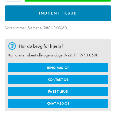
INDHENT TILBUD
Varenummer:
Siemens-Q88NPKX060
Har du brug for hjælp?
Kontoret er åbent alle ugens dage 9-22. Tlf.
9743 0500
RING MIG OP
KONTAKT OS
FÅ ET TILBUD
CHAT MED OS