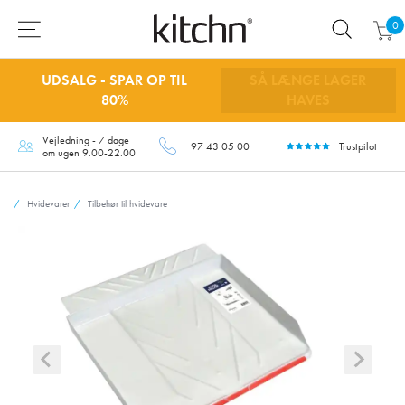
0
UDSALG - SPAR OP TIL
SÅ LÆNGE LAGER
80%
HAVES
Vejledning - 7 dage
97 43 05 00
Trustpilot
om ugen 9.00-22.00
Hvidevarer
Tilbehør til hvidevare