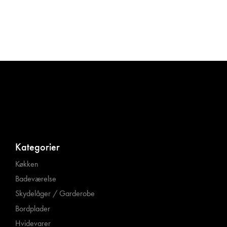
Kategorier
Køkken
Badeværelse
Skydelåger / Garderobe
Bordplader
Hvidevarer