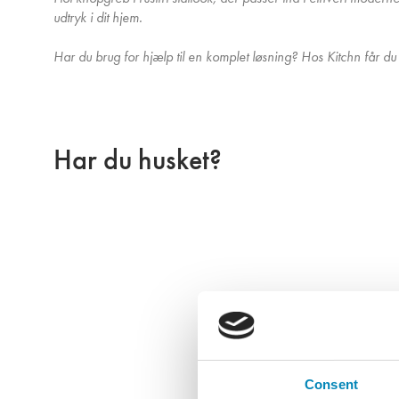
udtryk i dit hjem.
Har du brug for hjælp til en komplet løsning? Hos Kitchn får du p
Har du husket?
Ring ti
gerne
Når du f.eks sk
garderobe elle
Consent