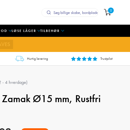
0
OOD
LØSE LÅGER
TILBEHØR
AVES
Hurtig levering
Trustpilot
 2 - 4 hverdage)
 Zamak Ø15 mm, Rustfri