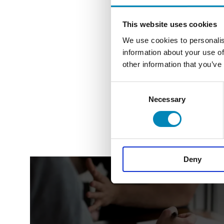
ting du skal tage
dygtig kundeser
dage fra 9 til 2
This website uses cookies
We use cookies to personalis
R
information about your use of
other information that you’ve
Consent
Necessary
Selection
ÅBNING
Deny