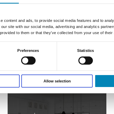
 stilling til - Derfor sidder vores
vice klar til at hjælpe dig alle ugens
2, og vi vil så gerne hjælpe dig.
e content and ads, to provide social media features and to analy
Grebsskabelon
ing til os 9743 0500
 our site with our social media, advertising and analytics partn
 provided to them or that they’ve collected from your use of their
DKK 114,81
Kontakt os
Preferences
Statistics
Chat med os
Se vores showrooms
STIDER 9-22 ALLE DAGE
Allow selection