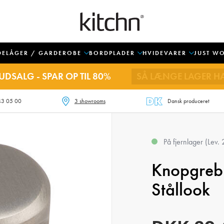
DELÅGER / GARDEROBE
BORDPLADER
HVIDEVARER
JUST W
UDSALG - SPAR OP TIL 80%
SÅ LÆNGE LAGER H
43 05 00
3 showrooms
Dansk produceret
På fjernlager (Lev.
Knopgreb
Stållook