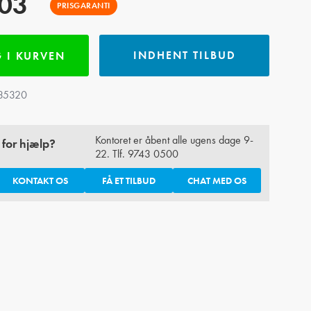
03
PRISGARANTI
INDHENT TILBUD
 I KURVEN
35320
Kontoret er åbent alle ugens dage 9-
 for hjælp?
22. Tlf.
9743 0500
KONTAKT OS
FÅ ET TILBUD
CHAT MED OS