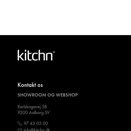
Kontakt os
SHOWROOM OG WEBSHOP
Karlskogavej 5B
9200 Aalborg SV
97 43 05 00
info@kitchn.dk