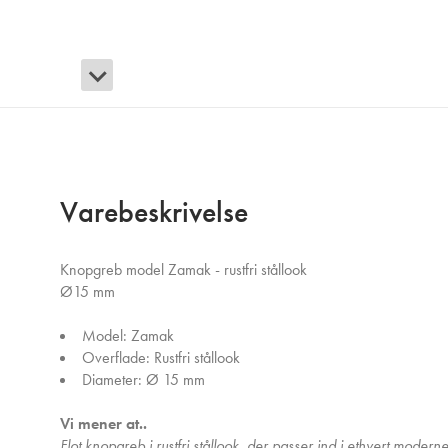
Varebeskrivelse
Knopgreb model Zamak - rustfri stållook
Ø15 mm
Model: Zamak
Overflade: Rustfri stållook
Diameter: Ø 15 mm
Vi mener at..
Flot knopgreb i rustfri stållook, der passer ind i ethvert mod