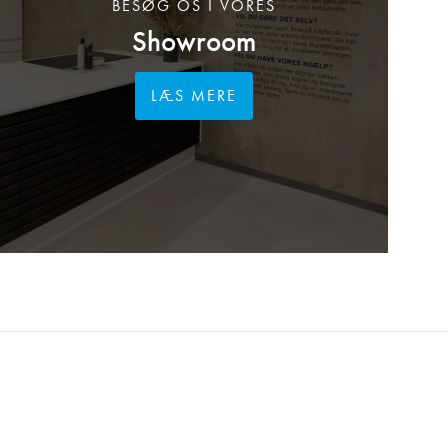
BESØG OS I VORES
Showroom
LÆS MERE