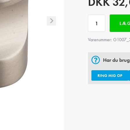
DKK
32,
LÆG
Varenummer:
G1007_
Har du brug
RING MIG OP