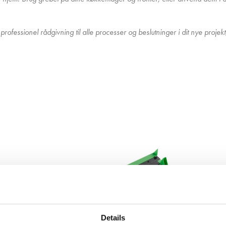
rofessionel rådgivning til alle processer og beslutninger i dit nye projekt
l os - Vi vil så
 hjælpe dig!
al bestille nyt køkken, badeværelse,
r bordplade så kan der være mange
Details