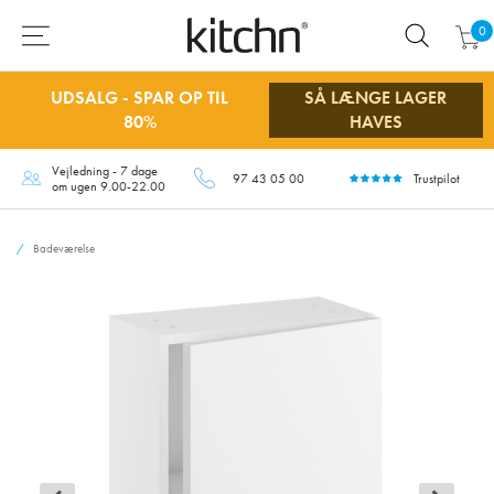
0
UDSALG - SPAR OP TIL
SÅ LÆNGE LAGER
80%
HAVES
Vejledning - 7 dage
97 43 05 00
Trustpilot
om ugen 9.00-22.00
Badeværelse