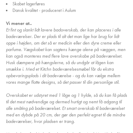
Skabet lagerføres
Dansk kvalitet - produceret i Aulum
Vi mener at..
Et fint og slankt lidt lavere badoverskab, der kan placeres i alle
badeværelser. Der er plads til alt det man lige har brug for lidt
oppe i højden, om det så er medicin eller den dyre creme eller
parfume. Vægskabet kan sagtens hænge alene på væggen, men
kan også monteres med flere lave overskabe på badeværelset.
Husk dæmpere på hængslerne, så du undgår at lågen kan
smække i. Med et Kitchn badeværelsesmøbel får du ekstra
opbevaringsplads i dit badeværelse - og du kan vælge mellem
vores mange flotte designs, så det passer til din personlige stil.
Overskabet er udstyret med 1 låge og 1 hylde, så du kan få plads
til det mest nødvendige og dermed hurtigt og nemt få adgang til
alle småting på badeværelset. Et smart overskab til badeværelset
med en dybde på 20 cm, der gør den perfekt egnet til de mindre
badeværelser, hvor pladsen er trang.