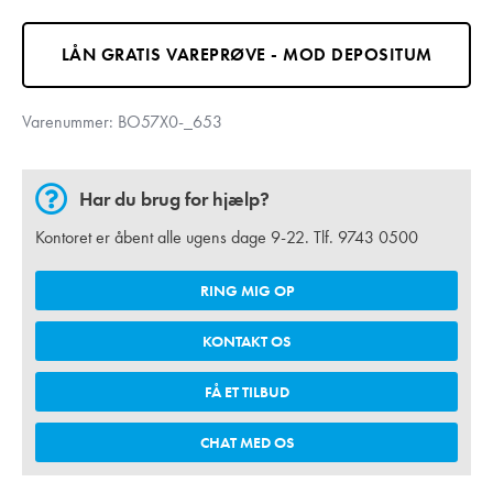
LÅN GRATIS VAREPRØVE - MOD DEPOSITUM
Varenummer:
BO57X0-_653
Har du brug for hjælp?
Kontoret er åbent alle ugens dage 9-22. Tlf.
9743 0500
RING MIG OP
KONTAKT OS
FÅ ET TILBUD
CHAT MED OS