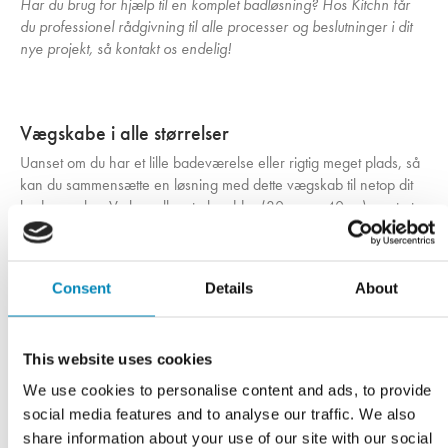
Har du brug for hjælp til en komplet badløsning? Hos Kitchn får
du professionel rådgivning til alle processer og beslutninger i dit
nye projekt, så kontakt os endelig!
Vægskabe i alle størrelser
Uanset om du har et lille badeværelse eller rigtig meget plads, så
kan du sammensætte en løsning med dette vægskab til netop dit
badeværelse. Vælg mellem to bredder (30cm og 40cm) samt et
stort udvalg af låger og sammensæt det antal toiletskabe som du
har brug for til netop din størrelse badeværelse.
En række af ens vægskabe giver et harmonisk udtryk, og
Consent
Details
About
kombinerer du fx. med
et par bad-højskabe
, så får du en
indretning i høj kvalitet, med mange muligheder og plads til
sortering og opbevaring af fx. håndklæder, sæbe og maskiner, til
en ganske lav pris.
This website uses cookies
We use cookies to personalise content and ads, to provide
Er du på udkig efter en løsning med flotte badeværelsesskabe
social media features and to analyse our traffic. We also
med håndvask til gæstetoilettet eller sommerhuset? Så
se vores
share information about your use of our site with our social