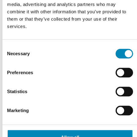
komplette badmiljøer her
.
media, advertising and analytics partners who may
combine it with other information that you’ve provided to
Tag: "vægskab badeværelse", "overskab badeværelse"
them or that they’ve collected from your use of their
services.
Har du husket?
Consent
Necessary
Selection
Preferences
Statistics
Marketing
Hylde til badoverskab