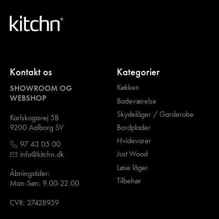
Kontakt os
Kategorier
Køkken
SHOWROOM OG
WEBSHOP
Badeværelse
Skydelåger / Garderobe
Karlskogavej 5B
Bordplader
9200 Aalborg SV
Hvidevarer
97 43 05 00
Just Wood
info@kitchn.dk
Løse låger
Åbningstider:
Tilbehør
Man-Søn: 9.00-22.00
CVR: 27428959