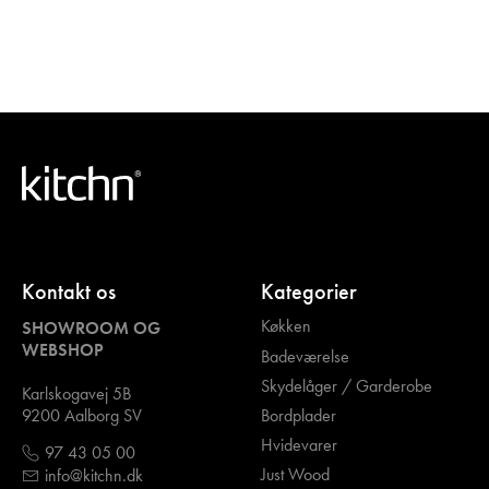
Kontakt os
Kategorier
Køkken
SHOWROOM OG
WEBSHOP
Badeværelse
Skydelåger / Garderobe
Karlskogavej 5B
Bordplader
9200 Aalborg SV
Hvidevarer
97 43 05 00
Just Wood
info@kitchn.dk