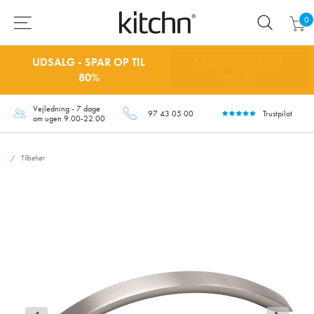
0
UDSALG - SPAR OP TIL
SÅ LÆNGE LAGER
80%
HAVES
Vejledning - 7 dage
97 43 05 00
Trustpilot
om ugen 9.00-22.00
Tilbehør