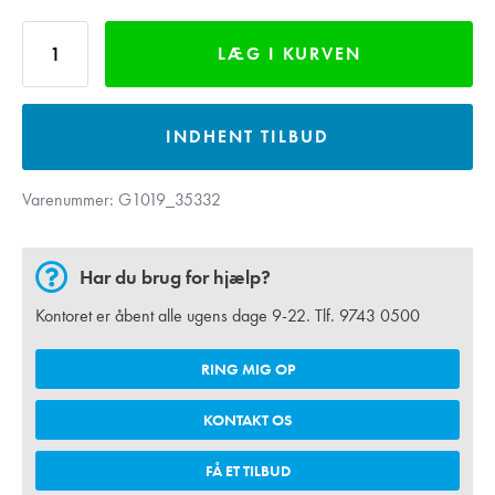
LÆG I KURVEN
INDHENT TILBUD
Varenummer:
G1019_35332
Har du brug for hjælp?
Kontoret er åbent alle ugens dage 9-22. Tlf.
9743 0500
RING MIG OP
KONTAKT OS
FÅ ET TILBUD